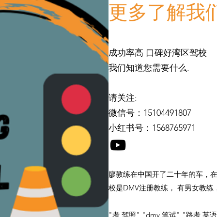
更多了解我
成功率高 口碑好湾区驾校
我们知道您需要什么.
请关注:
​微信号：15104491807
小红书号：1568765971
廖教练在中国开了二十年的车，在
校是DMV注册教练， 有男女教
"考 驾照" "dmv 笔试" "路考 英语