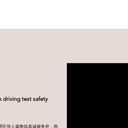
ing test safety
ving test 湾区华人廖教练真诚服务您，熟