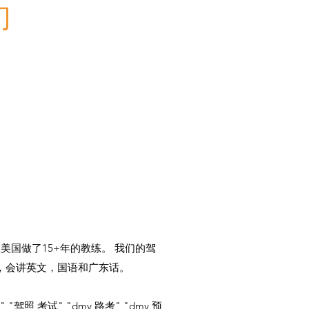
们
美国做了15+年的教练。 我们的驾
练，会讲英文，国语和广东话。
" "驾照 考试" "dmv 路考" "dmv 预