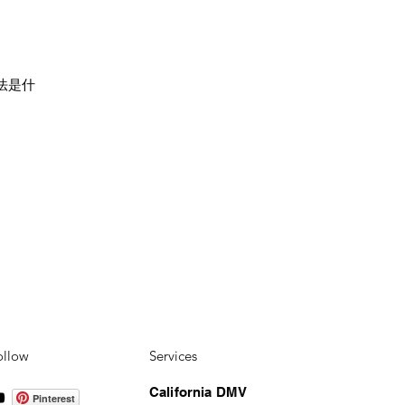
法是什
ollow
Services
California DMV
Pinterest