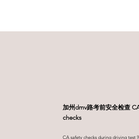
加州dmv路考前安全检查 CA driv
checks
CA safety checks during dri