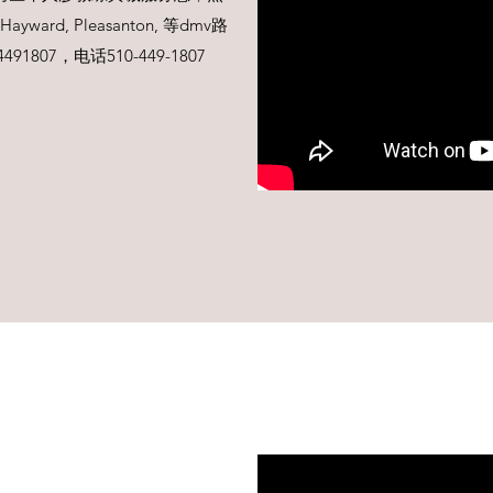
，Hayward, Pleasanton, 等dmv路
807，电话510-449-1807